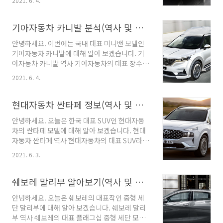
2021. 6. 4.
업에 서게되는 준대형 SUV 모하비를 출시하게
에 맞춰 출시 되었습니다. 3세대 모델은 1996년
됩니다. 2008년 기아자동차 모하비 1세대 HM
에 출시하였으며 이 세대 부터 렉서스 주차 브레
모델을 출시하는데 차량가격은 3천중반에서 4천
기아자동차 카니발 분석(역사 및 특징)
이크가 폐달식 주차 브레이크..
후반까지 형성 되었습니다. 엔지 라인업은 경유 2
안녕하세요. 이번에는 국내 대표 미니밴 모델인
종과 휘발류 2종의 총 4단계의 라인업을 구성하
기아자동차 카니발에 대해 알아 보겠습니다. 기
였으며 변속기는 자동 5단에서 8단까지 구성 되
아자동차 카니발 역사 기아자동차의 대표 장수
었습니다. 1세대 모하비는 유럽의 배출가스 규제
모델 중 하나인 대형 승합차인 카니발 모델은
에만 대응하여 필요 부분만 추가하고 전면부, 후
2021. 6. 4.
1998년에 1세대 모델을 출시 하였습니다. 기아
면부의 범퍼와 그릴, 라이트 부분만 조금씩 변화
자동차 카니발 1세대는 크레도스 차량 기반으로
를 주며 큰 변화는 주지 않았습니다. 2016년 2월
출시 되었으며 카니발 1세대는 차량 금액에 따라
현대자동차 싼타페 정보(역사 및 특징)
에 엔진 라인업을 재정비하고 외관 디자인을 변
저가형 등급과 일반형 랜드 등급, 고급형 파크 등
경하면서 페이스리..
안녕하세요. 오늘은 한국 대표 SUV인 현대자동
급으로 츨시 되었으며 기아자동차 카니발 1세대
차의 싼타페 모델에 대해 알아 보겠습니다. 현대
출시는 기아자동차 회사에 크게 기여를 한 모델
자동차 싼타페 역사 현대자동차의 대표 SUV라고
이다. 그 이유는 출시 당시 한국 경제는 IMF로 인
할 수 있으며 국민 SUV의 자리까지 올라간 싼타
해 파산 직전까지 갔던 기아자동차를 살린 모델
2021. 6. 3.
페 모델은 2000년 6월에 1세대 출시로 시작 되었
입니다. 국내 처음으로 출시한 미니밴 형태의 차
습니다. 현대자동차 싼타페는 중형 세단이 쏘나
량으로 IMF 사태 이후의 생활 환경 변화로 미니
타의 차대를 적용하고 있으며 전륜구동 방식의
쉐보레 말리부 알아보기(역사 및 장단점)
밴 형태의 차량 수요가 급증하면서 판매량이 급
중형 SUV 입니다. 현대자동차 싼타페 1세대는 현
속도록 증가 ..
안녕하세요. 오늘은 쉐보레의 대표작인 중형 세
대자동차 갤로퍼보다는 작은 사이즈의 차량이며
단 말리부에 대해 알아 보겠습니다. 쉐보레 말리
현대자동차에서 독자적으로 개발한 첫 SUV 입니
부 역사 쉐보레의 대표 플래그십 중형 세단 모델
다. 현대자동차 싼타페 1세대는 기존 SUV의 갤로