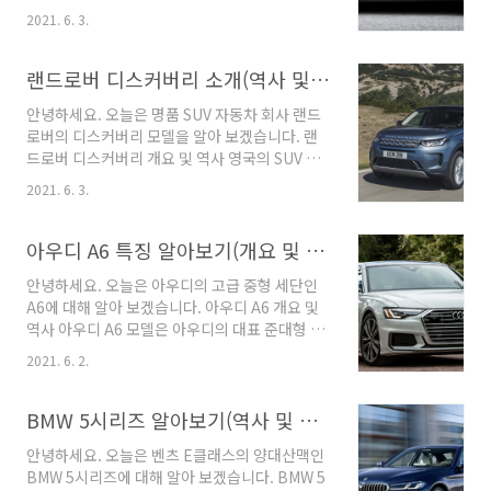
인 말리부는 1964년에 1세대를 출시 하였습니
퍼와 비교 하였을때 모노코크 설계 방식을 채택
2021. 6. 3.
다. 말리부는 제너럴 모터스에서 쉐보레라는 브
하여 오프로드 SUV 이미지 보다는 세단 차량의
랜드로 생산하는 자동차 입니다. 쉐보레 말리부
편안함과 SUV의 단단하고 안전함을 동시에 구현
는 국산차인지 수입차인지 헷갈려 하시는 분들이
랜드로버 디스커버리 소개(역사 및 특징)
하는 RV라는 새로운 SUV개념을 선보였습니다.
많은데 한국에서 생산되는 말리부는 부평 한국
또..
안녕하세요. 오늘은 명품 SUV 자동차 회사 랜드
GM 공장에 생산 되기 때문에 수입차는 아닙니다.
로버의 디스커버리 모델을 알아 보겠습니다. 랜
쉐보레 말리부의 기존 명칭은 세빌이라고 불렸으
드로버 디스커버리 개요 및 역사 영국의 SUV 전
며 1997년 5세대 모델부터 말리부라는 이름이
문 브랜드인 랜드로버 대표 준대형 SUV 모델인
생겼습니다. 말리부는 4세대까지 후륜구동 방식
2021. 6. 3.
디스커버리는 1989년도에 1세대 모델로 출시 되
이었으며 5세대 부터 전륜구동 방식으로 변경되
었습니다. 기존의 레인지로버에서 비싼 차량 금
었습니다. 1978년 쉐보레 말리부 4세대인 세빌
액으로 부담을 느낀 고객 대상으로 내부 인테리
아우디 A6 특징 알아보기(개요 및 역사)
이 출시되었으나 1983년에 세빌 후속 모델로 셀
어 사양을 다운 시키며 자동차 금액을 다운시켜
러브리티가 출시되면서..
안녕하세요. 오늘은 아우디의 고급 중형 세단인
출시 하였습니다. 랜드로버 디스커버리 1세대 모
A6에 대해 알아 보겠습니다. 아우디 A6 개요 및
델은 레인지로버의 기본 차량 구동방식과 기타사
역사 아우디 A6 모델은 아우디의 대표 준대형 세
양을 바탕으로 출시 되었으며 출시 이유는 일본
단 모델입니다. 아우디 A6는 4세대 부터 사용하
SUV 차량이 유럽시장까지 진출하게 되자 금액적
2021. 6. 2.
였지만 1968년 1세대 C1 모델에서 시작되었다
인 면에서 대중성을 이루지 못한 랜드로버 자동
고 볼 수 있습니다. 이때 차량 형식이 세단 뿐만이
차에 가격을 낮춰 출시한 모델이라도 보시면 됩
아니라 쿠페가 있었으며 그당시의 세련된 디자인
BMW 5시리즈 알아보기(역사 및 특장점)
니다. 랜드로버 디스커버리 1세대는 3도어와 5도
으로 인기를 얻었습니다. 1976년에 아우디 A6 2
어 출시 되었으며..
안녕하세요. 오늘은 벤츠 E클래스의 양대산맥인
세대인 C2를 출시하였으며 해치맥이라는 모델을
BMW 5시리즈에 대해 알아 보겠습니다. BMW 5
포함하여 출시 하였습니다. 1982년 3세대 C3 모