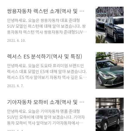
월에 출시하였습니다. 현재 아이오닉5 모델은 국
내에서 택시 자동차 모델로도 생각하고 있을 정
쌍용자동차 렉스턴 소개(역사 및 특징)
도로 국내 전기자동차 모델로 관심을 받고 있습
안녕하세요. 오늘은 쌍용자동차 대표 준대형
니다. 아이오닉5의 외부 디자인에서는 전기자동
SUV 모델인 렉스턴에 대해 알아 보겠습니다. 쌍
차의 미래 지향적인 디잔인으로 좋은 평가를 받
용자동차 렉스턴 역사 쌍용자동차 준대형SUV인
고 있지만 싫어하는 사람도 정해져 있어 호불호
렉스턴은 체어맨 플래그십 라인업 뒤를 이어 다
가 정확한 디자인입니다. 현대자동차 아이오닉5
2021. 6. 10.
시 탄생한 모델입니다. 쌍용자동차 렉스턴은 국
는 자체 개발한 플랫폼을 적용한 모델이며 자동
내 SUV 중 고급 SUV로 SUV중 유일하게 바디 온
차 앞부분의 공기 저항을 최소화시키는 디자인에
프레임 형식으로 생산되는 차량이며 쌍용자동차
렉서스 ES 분석하기(역사 및 특징)
많은 투자를 하여 실제로 공기저항을 많이 감소
고급 모델로 상징되고 있습니다. 쌍용자동차 렉
시켜 늘어난 주행거리를 보여 주었습..
안녕하세요. 오늘은 도요타 프리미엄 브랜드인
스턴은 2001년도에 1세대 Y200 모델을 출시하
렉서스 대표 모델인 ES에 대해 알아 보겠습니다.
였습니다. 쌍용자동차 렉스턴 1세대는 초기에는
렉서스 ES 역사 알아보기 자동차 역사 깊은 도요
준대형 SUV시장에서 압도적인 성과를 이루며 페
타의 고급 브랜드 렉서스의 현재 대표 준대형 모
이스리프트만 진행한 결과 2006년에서 2008년
2021. 6. 7.
델은 ES 모델이다. 렉서스 ES 모델은 1세대 렉서
에 등장한 현대자동차 베라크루즈와 기아자동차
스 V20 모델로 1989년도 부터 시작 되었습니다.
모하비에 비해 좁은 차량크기와 자랑하던 엔진힘
1세대 렉서스 ES 모델은 도요타 캠리 3세대 모델
기아자동차 모하비 소개(역사 및 특징)
까지 밀려 버리면서 점차 SUV시장 자리에 설수
을 변형하여 출시하였습니다. 1세대 모델은 출시
없는 사항까..
안녕하세요. 오늘은 기아자동차 명품 준대형
후 생각보다 판매량이 많았으며 차량 가격에 비
SUV인 모하비에 대해 알아 보겠습니다. 기아자
해 그당시 최신 고급 옵션이 들어가서 큰 인기를
동차 모하비 역사 알아보기 기아자동차에서
얻었습니다. 1991년도에 렉서스 ES 2세대 모델
2008년에 후류구동 방식의 기아의 고급차 라인
인 XV10 모델을 출시 하며 역시 도요타 캠리 4세