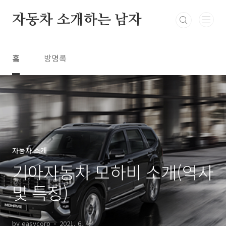
본문 바로가기
자동차 소개하는 남자
홈
방명록
자동차 소개
기아자동차 모하비 소개(역사
및 특징)
by easycorp
2021. 6. 4.