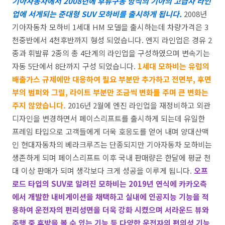
기아자동차에서 2008년에 후류구동 방식의 기아의 고급차 라인
업에 서게되는 준대형 SUV 모하비를 출시하게 됩니다.
2008년
기아자동차 모하비 1세대 HM 모델을 출시하는데 차량가격은 3
천중반에서 4천후반까지 형성 되었습니다. 엔지 라인업은 경유 2
종과 휘발류 2종의 총 4단계의 라인업을 구성하였으며 변속기는
자동 5단에서 8단까지 구성 되었습니다.
1세대 모하비는 유럽의
배출가스 규제에만 대응하여 필요 부분만 추가하고 전면부, 후면
부의 범퍼와 그릴, 라이트 부분만 조금씩 변화를 주며 큰 변화는
주지 않았습니다.
2016년 2월에 엔진 라인업을 재정비하고 외관
디자인을 변경하면서 페이스리프트를 출시하게 되는데 유일한
프레임 타입으로 고객들에게 더욱 호응도를 얻어 내며 양대산맥
인 현대자동차의 베라크루즈는 단종되지만 기아자동차 모하비는
생존하게 되며 페이스리프트 이후 국내 판매량은 한달에 평균 천
대 이상 판매가 되며 생각보다 크게 성공을 이루게 됩니다.
오프
로드 타입의 SUV로 알려진 모하비는 2019년 연식에 카카오측
에서 개발한 내비게이션을 채택하고 실내에 인공지능 기능을 적
용하여 운전자의 편리성면을 더욱 강화 시켰으며 서라운드 뷰와
주행 중 후방을 볼 수 있는 기능 등 다양한 운전자의 편의성 기능