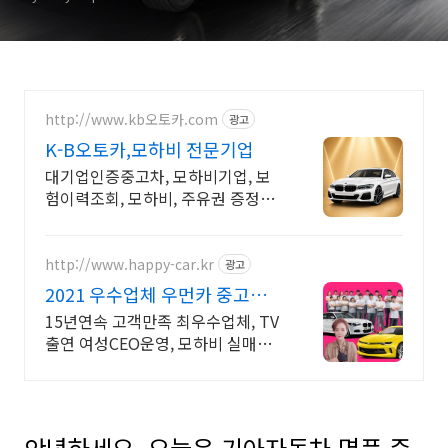
http://www.kb오토카.com
광고
K-B오토카,모하비 전문기업
대기업인증중고차, 모하비기업, 보
험이력조회, 모하비, 주유권 증정이
벤트 인증중고차 7만대이상! 찾아가
는 홈서비스! 낮은 할부이자율, 24시
간실매물전산연동
http://www.happy-car.kr
광고
2021 우수업체 우먼카 중고차
는 최우수모범업체에서!
15년연속 고객만족 최우수업체, TV
출연 여성CEO운영, 모하비 실매물
5만대 2009~2023년 우수 고객만족
업체 "네티즌 선정 최우수 홈페이
지"
안녕하세요. 오늘은 기아자동차 명품 준