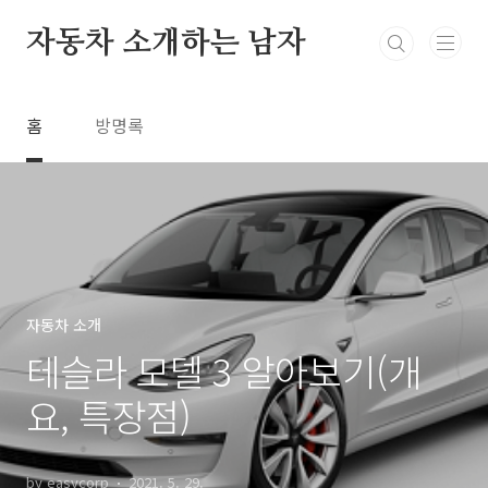
본문 바로가기
자동차 소개하는 남자
홈
방명록
자동차 소개
테슬라 모델 3 알아보기(개
요, 특장점)
by easycorp
2021. 5. 29.